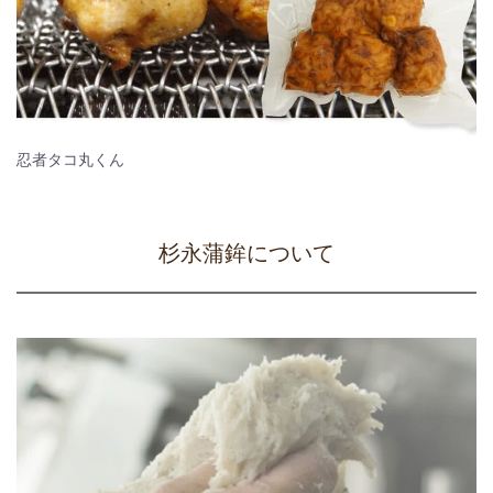
忍者タコ丸くん
杉永蒲鉾について