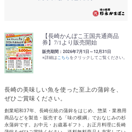
【長崎かんぼこ王国共通商品
券】7/1より販売開始
販売期間：2026年7月1日～12月31日
※詳細は
こちら
をクリックしてご覧ください。
長崎の美味しい魚を使った至上の蒲鉾を、
ぜひご賞味ください。
創業昭和37年、長崎伝統の蒲鉾をはじめ、惣菜・業務用
商品などを製造・販売する「味の横綱」でおなじみの杉
永蒲鉾です。お中元・お歳暮ギフト、お正月料理に長崎
蒲鉾をぜひご賞味ください。送料無料商品も充実してい