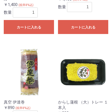
￥1,400
(税率8%込)
数量
数量
カートに入れる
カートに入れる
真空 伊達巻
からし蓮根 （大）トレー １
￥890
本入
(税率8%込)