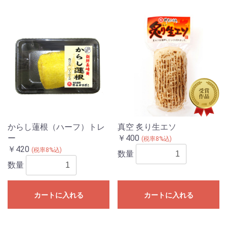
からし蓮根（ハーフ）トレ
真空 炙り生エソ
ー
￥400
(税率8%込)
￥420
(税率8%込)
数量
数量
カートに入れる
カートに入れる