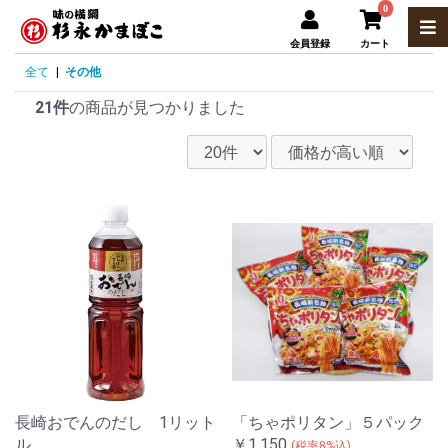
0
会員登録
カート
全て
|
その他
21件
の商品が見つかりました
長崎おでんのだし 1リット
「ちゃポリタン」５パック
ル
￥1,150
(税率8%込)