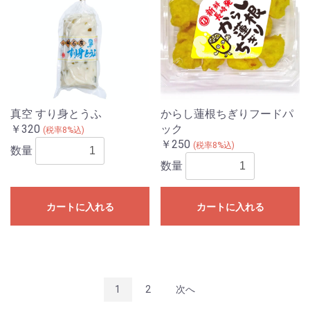
真空 すり身とうふ
からし蓮根ちぎりフードパ
￥320
ック
(税率8%込)
￥250
(税率8%込)
数量
数量
カートに入れる
カートに入れる
1
2
次へ