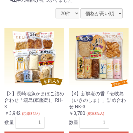
42件
の商品が見つかりました
【3】長崎地魚かまぼこ詰め
【4】新鮮潮の香「壱岐島
合わせ「端島(軍艦島)」RH-
（いきのしま）」詰め合わ
3
せ NK-3
￥3,942
￥3,780
(税率8%込)
(税率8%込)
数量
数量