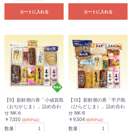
カートに入れる
カートに入れる
【9】新鮮潮の香「小値賀島
【10】新鮮潮の香「平戸島
（おぢかじま）」詰め合わ
（ひらどじま）」詰め合わ
せ NK-6
せ NK-8
￥7,020
￥9,504
(税率8%込)
(税率8%込)
数量
数量