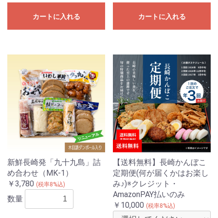
カートに入れる
カートに入れる
新鮮長崎発「九十九島」詰
【送料無料】長崎かんぼこ
め合わせ（MK-1）
定期便(何が届くかはお楽し
￥3,780
み♪)※クレジット・
(税率8%込)
AmazonPAY払いのみ
数量
￥10,000
(税率8%込)