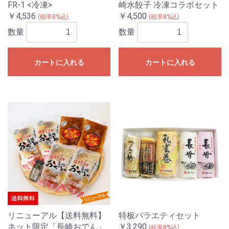
FR-1 <冷凍>
崎水餃子 冷凍コラボセット
￥4,536
￥4,500
(税率8%込)
(税率8%込)
数量
数量
カートに入れる
カートに入れる
リニューアル【送料無料】
特板バラエティセット
ネット限定「長崎おでん」
￥3,290
(税率8%込)