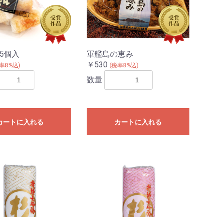
5個入
軍艦島の恵み
￥530
率8%込)
(税率8%込)
数量
カートに入れる
カートに入れる