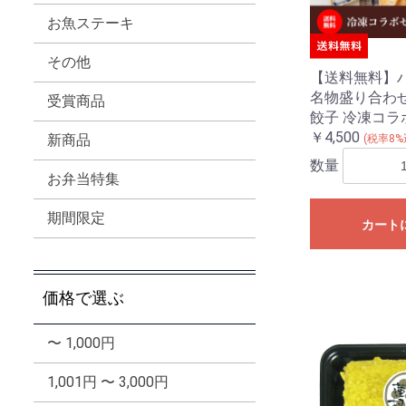
お魚ステーキ
その他
【送料無料】
名物盛り合わせ
受賞商品
餃子 冷凍コラ
￥4,500
新商品
(税率8%
数量
お弁当特集
期間限定
カート
価格で選ぶ
〜 1,000円
1,001円 〜 3,000円