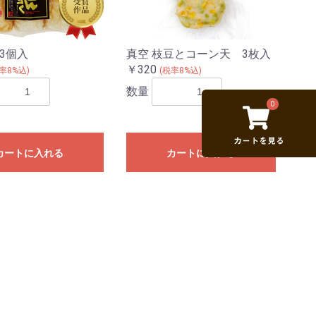
3個入
真空 枝豆とコーン天 3枚入
￥320
率8%込)
(税率8%込)
数量
0
カートに入れる
カートに入れる