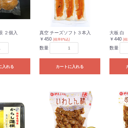
眼 ２個入
真空 チーズソフト３本入
大板 白
￥450
￥440
)
(税率8%込)
(税
数量
数量
に入れる
カートに入れる