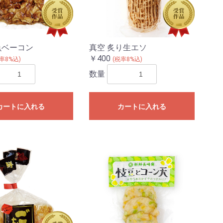
魚ベーコン
真空 炙り生エソ
￥400
率8%込)
(税率8%込)
数量
カートに入れる
カートに入れる