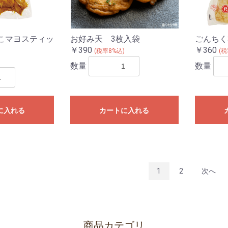
こマヨスティッ
お好み天 3枚入袋
ごんちく
￥390
￥360
(税率8%込)
(税
)
数量
数量
に入れる
カートに入れる
1
2
次へ
商品カテゴリ