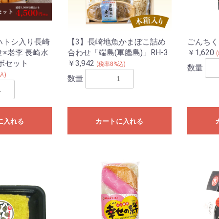
ハトシ入り長崎
【3】長崎地魚かまぼこ詰め
ごんちく 
×老李 長崎水
合わせ「端島(軍艦島)」RH-3
￥1,620
ボセット
￥3,942
(税率8%込)
数量
込)
数量
に入れる
カートに入れる