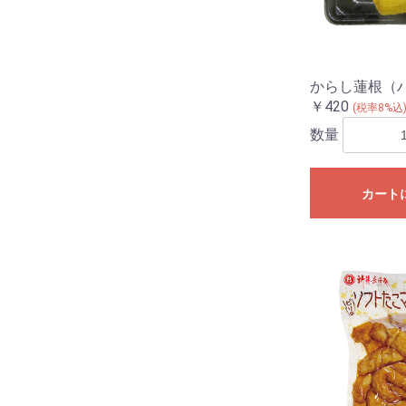
からし蓮根（
￥420
(税率8%込
数量
カート