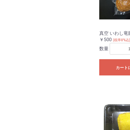
真空 いわし竜
￥500
(税率8%込
数量
カート