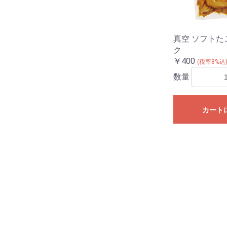
真空 ソフトた
ク
￥400
(税率8%込
数量
カート