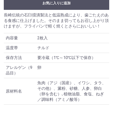
お気に入りに追加
長崎伝統の石臼擂潰製法と低温熟成により、歯ごたえのあ
る食感に仕上げました。そのまま切ってもお召し上がり頂
けますが、フライパンで軽く焼くとさらにおいしい！
内容量
2枚入
温度帯
チルド
保存方法
要冷蔵（1℃～10℃以下で保存）
アレルゲン（9
卵
品目）
魚肉（アジ（国産）、イワシ、タラ、
その他）、澱粉、砂糖、人参、卵白
原材料名
（卵を含む）､植物油脂、食塩、ねぎ
／調味料（アミノ酸等）