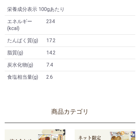
栄養成分表示 100gあたり
エネルギー
234
(kcal)
たんぱく質(g)
17.2
脂質(g)
14.2
炭水化物(g)
7.4
食塩相当量(g)
2.6
商品カテゴリ