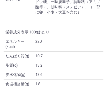
ドウ糖、一味唐辛子／調味料（アミノ
酸等）、甘味料（ステビア）、（一部
に卵・小麦・大豆を含む）
栄養成分表示 100gあたり
エネルギー
220
(kcal)
たんぱく質(g)
10.7
脂質(g)
13.2
炭水化物(g)
13.6
食塩相当量(g)
1.8