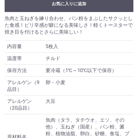
お気に入りに追加
魚肉と玉ねぎを練り合わせ、パン粉をまぶしたサクッとし
た食感！ピリ辛感が癖になる美味しさ！軽くトースターで
焼き目を付けるとさらに美味しい！
内容量
5枚入
温度帯
チルド
保存方法
要冷蔵（1℃～10℃以下で保存）
アレルゲン（9
卵・小麦
品目）
アレルゲン
大豆
（20品目）
魚肉（タラ、タチウオ、エソ、その
他）、玉ねぎ（国産）、パン粉、澱
粉、植物油脂、卵白、砂糖、食塩、ブ
原材料名