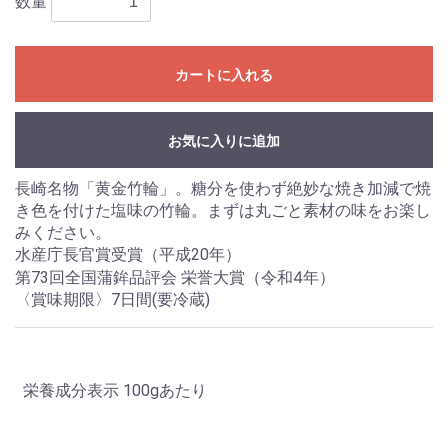
数量
カートに入れる
お気に入りに追加
長崎名物「黄金竹輪」。糖分を使わず絶妙な焼き加減で焼
き色を付けた塩味の竹輪。まずは丸ごと素材の味をお楽し
みください。
水産庁長官賞受賞（平成20年）
栄誉大賞
（令和4年）
第73回全国蒲鉾品評会
〈賞味期限〉7日間(要冷蔵)
栄養成分表示 100gあたり