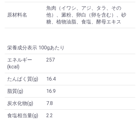
魚肉（イワシ、アジ、タラ、その
原材料名
他）、澱粉、卵白（卵を含む）、砂
糖、植物油脂、食塩、酵母エキス
栄養成分表示 100gあたり
エネルギー
257
(kcal)
たんぱく質(g)
16.4
脂質(g)
16.9
炭水化物(g)
7.8
食塩相当量(g)
2.2