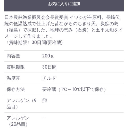
お気に入りに追加
日本農林漁業振興会会長賞受賞 イワシが主原料。長崎伝
統の低温熟成で仕上げた昔ながらのちぎり天。炭鉱の島
（端島）で採掘した、地球の恵み（石炭）と五平太船をイ
メージして作りました。
〈賞味期限〉30日間(要冷蔵)
内容量
200ｇ
賞味期限
30日間
温度帯
チルド
保存方法
要冷蔵（1℃～10℃以下で保存）
アレルゲン（9
卵
品目）
アレルゲン
-
（20品目）