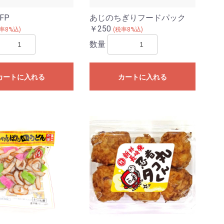
FP
あじのちぎりフードパック
￥250
率8%込)
(税率8%込)
数量
カートに入れる
カートに入れる