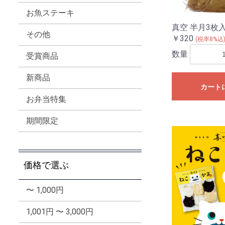
お魚ステーキ
真空 半月3枚
その他
￥320
(税率8%込
数量
受賞商品
新商品
カート
お弁当特集
期間限定
価格で選ぶ
〜 1,000円
1,001円 〜 3,000円