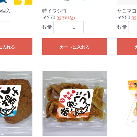
6個入
特イワシ竹
たこマヨ
￥270
￥250
)
(税率8%込)
(税
数量
数量
に入れる
カートに入れる