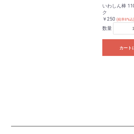
いわしん棒 1
ク
￥250
(税率8%込
数量
カート