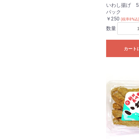
いわし揚げ 
パック
￥250
(税率8%込
数量
カート