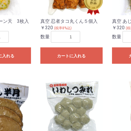
ーン天 3枚入
真空 忍者タコ丸くん５個入
真空 あ
￥320
￥320
)
(税率8%込)
(税
数量
数量
に入れる
カートに入れる