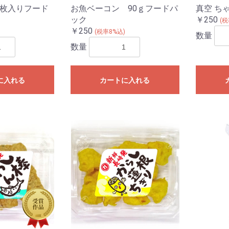
5枚入りフード
お魚ベーコン 90ｇフードパ
真空 ち
ック
￥250
(税
￥250
)
(税率8%込)
数量
数量
に入れる
カートに入れる