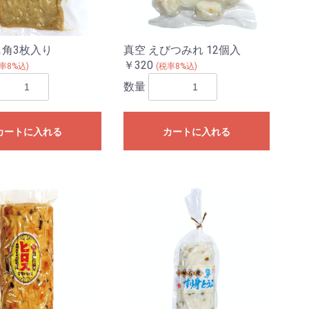
じ角3枚入り
真空 えびつみれ 12個入
￥320
率8%込)
(税率8%込)
数量
カートに入れる
カートに入れる