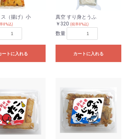
ロス（揚げ）小
真空 すり身とうふ
￥320
率8%込)
(税率8%込)
数量
カートに入れる
カートに入れる