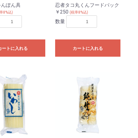
ゃんぽん具
忍者タコ丸くんフードパック
￥250
率8%込)
(税率8%込)
数量
カートに入れる
カートに入れる