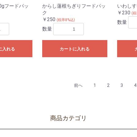
10gフードパッ
からし蓮根ちぎりフードパッ
いわしす
ク
￥230
(税
￥250
)
(税率8%込)
数量
数量
に入れる
カートに入れる
前へ
1
2
3
4
商品カテゴリ