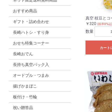
ネット限定送料無料商品
おすすめ商品
真空 枝豆とコ
ギフト・詰め合わせ
￥320
(税率8%込
数量
長崎ハトシ・すり身
おせち特集コーナー
カート
長崎おでん
長持ち真空パック入
オードブル・つまみ
揚げかまぼこ
板付け・竹輪
祝い贈答品