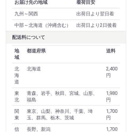
お届け先の地域
着荷目安
九州～関西
出荷日より翌日着
中部～北海道（沖縄含む）
出荷日より2日後着
配送料について
地
都道府県
送料
域
北
北海道
2,400
海
円
道
東
青森、岩手、秋田、宮城、山形、
1,980
北
福島
円
関
東京、山梨、神奈川、千葉、埼
1,700
東
玉、群馬、栃木、茨城
円
信
長野、新潟
1,700