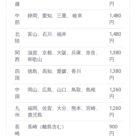
越
円
中
静岡、愛知、三重、 岐阜
1,480
部
円
北
富山、石川、福井
1,480
陸
円
関
滋賀、京都、大阪、兵庫、奈良、
1,380
西
和歌山
円
四
徳島、高知、愛媛、香川
1,380
国
円
中
岡山、広島、山口、鳥取、島根
1,260
国
円
九
福岡、佐賀、大分、熊本、宮崎、
1,260
州
鹿児島
円
長
長崎（離島含む）
900
崎
円